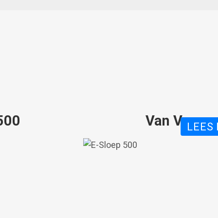
500
Van Vossen
N VOSSEN GREENSILVER 500
LEES