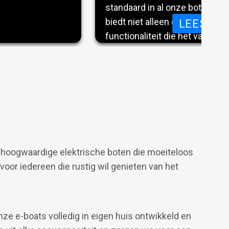
dit model
standaard in al onze boten is
s die geen
biedt niet alleen een strak de
ER DE VERNIEUWE E-TENDER 690
LEES ME
st voor een
functionaliteit die het varen e
n
overzichtelijker maakt.
Met het display bedient u alle
boord direct vanaf één central
verlichting, navigatiehulpmidd
boordapparatuur: alles is gema
 hoogwaardige elektrische boten die moeiteloos
controleren.
 voor iedereen die rustig wil genieten van het
ze e-boats volledig in eigen huis ontwikkeld en