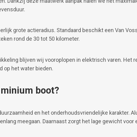
en. Dankzij deze maatwerk aanpak halen we het maximale
levensduur.
rlijk grote actieradius. Standaard beschikt een Van Voss
teken rond de 30 tot 50 kilometer.
kkeling blijven wij vooroplopen in elektrisch varen. Het 
d op het water bieden.
uminium boot?
duurzaamheid en het onderhoudsvriendelijke karakter. Al
enlang meegaan. Daarnaast zorgt het lage gewicht voor ef