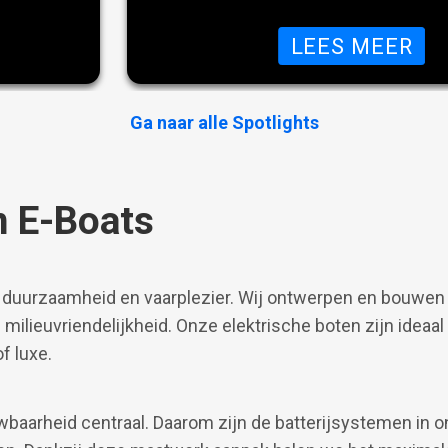
prestatie en duurzame technologie is 
ontworpen voor watersportliefhebber
CASION VAN VOSSEN E-SLOEP 550
OV
LEES MEER
concessies willen doen — of je nu kie
ontspannen zon- en familieboot of ee
onderhoudsvriendelijke Tender.
Ga naar alle Spotlights
n E-Boats
 duurzaamheid en vaarplezier. Wij ontwerpen en bouwen
 milieuvriendelijkheid. Onze elektrische boten zijn ideaal
f luxe.
baarheid centraal. Daarom zijn de batterijsystemen in on