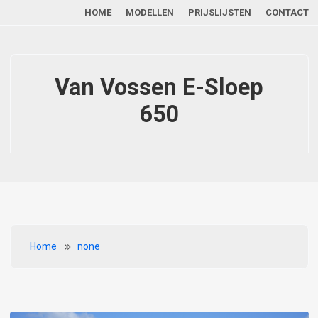
Main navigation
Overslaan en naar de inhoud gaan
HOME
MODELLEN
PRIJSLIJSTEN
CONTACT
Van Vossen E-Sloep
650
Kruimelpad
Home
none