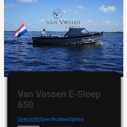
Image
Van Vossen E-Sloep
650
Overzicht
Specificaties
Opties