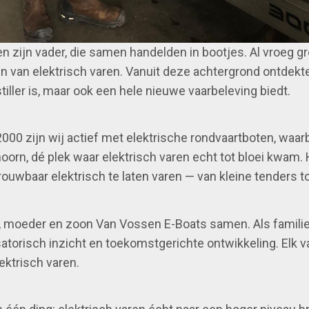
 zijn vader, die samen handelden in bootjes. Al vroeg gr
 van elektrisch varen. Vanuit deze achtergrond ontdekten 
tiller is, maar ook een hele nieuwe vaarbeleving biedt.
2000 zijn wij actief met elektrische rondvaartboten, waar
hoorn, dé plek waar elektrisch varen echt tot bloei kwam. 
trouwbaar elektrisch te laten varen — van kleine tenders 
, moeder en zoon Van Vossen E-Boats samen. Als famili
torisch inzicht en toekomstgerichte ontwikkeling. Elk va
lektrisch varen.