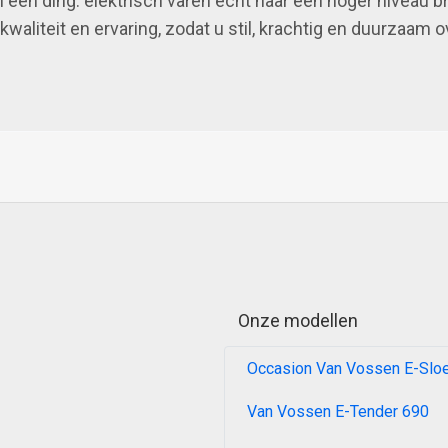
m één ding: elektrisch varen écht naar een hoger niveau 
aliteit en ervaring, zodat u stil, krachtig en duurzaam ov
Onze modellen
Occasion Van Vossen E-Slo
Van Vossen E-Tender 690