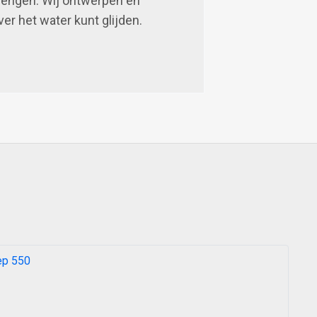
brengen. Wij ontwerpen en
er het water kunt glijden.
ep 550