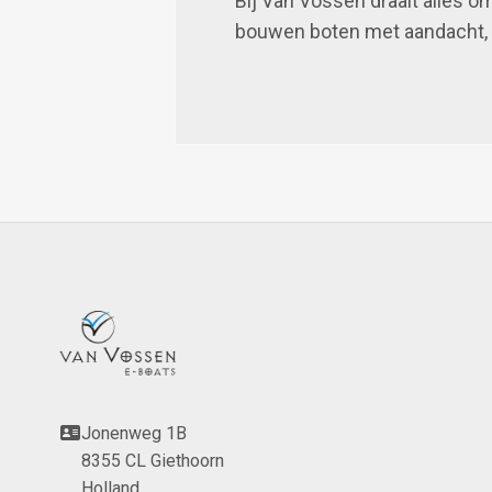
Bij Van Vossen draait alles o
bouwen boten met aandacht, kw
Jonenweg 1B
8355 CL Giethoorn
Holland