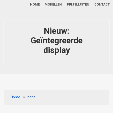
Main navigation
Overslaan en naar de inhoud gaan
HOME
MODELLEN
PRIJSLIJSTEN
CONTACT
Nieuw:
Geïntegreerde
display
Kruimelpad
Home
none